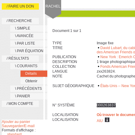
/ FAIRE UN DON
RACHEL
/ RECHERCHE
\ SIMPLE
Document 1 sur 1
\ AVANCÉE
TYPE
Image fixe
\ PAR LISTE
TITRE
David Lubart, du cabi
\ PAR ÉQUATION
des American Friends o
PUBLICATION
New York : Emerich 
/ RÉSULTATS
DESCRIPTION
‎1 tirage photographique :
\ COURANTS
COLLECTION
Fonds American Friend
LANGUE
zxx263824.
Détails
NOTE
Cachet du photographe
Obtenir
SUJET GÉOGRAPHIQUE
États-Unis -- New Yo
\ PRÉCÉDENTS
\ PANIER
/ MON COMPTE
N° SYSTÈME
000263837
LOCALISATION
Où trouver le docume
LOCALISATION
AIU
Ajouter au panier
Sauvegarder/E-mail
Formats d'affichage :
standard