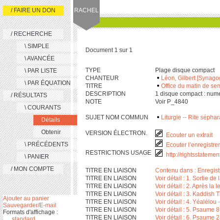
/ FAIRE UN DON
RACHEL
/ RECHERCHE
\ SIMPLE
Document 1 sur 1
\ AVANCÉE
TYPE
Plage disque compact
\ PAR LISTE
CHANTEUR
Léon, Gilbert [Synag
\ PAR ÉQUATION
TITRE
Office du matin de sem
DESCRIPTION
‎1 disque compact : numér
/ RÉSULTATS
NOTE
Voir P_4840
\ COURANTS
SUJET NOM COMMUN
Liturgie -- Rite sépha
Détails
Obtenir
VERSION ÉLECTRON.
Ecouter un extrait
\ PRÉCÉDENTS
Ecouter l’enregistre
RESTRICTIONS USAGE
http://rightsstateme
\ PANIER
/ MON COMPTE
TITRE EN LIAISON
Contenu dans : Enregist
TITRE EN LIAISON
Voir détail : 1. Sortie de 
TITRE EN LIAISON
Voir détail : 2. Après la 
TITRE EN LIAISON
Voir détail : 3. Kaddish T
Ajouter au panier
TITRE EN LIAISON
Voir détail : 4. Yéalélou
Sauvegarder/E-mail
TITRE EN LIAISON
Voir détail : 5. Psaume 
Formats d'affichage :
TITRE EN LIAISON
Voir détail : 6. Psaume 
standard