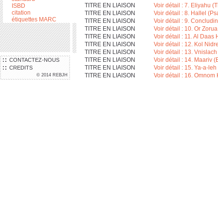
TITRE EN LIAISON
Voir détail : 7. Eliyahu 
ISBD
citation
TITRE EN LIAISON
Voir détail : 8. Hallel (P
étiquettes MARC
TITRE EN LIAISON
Voir détail : 9. Conclud
TITRE EN LIAISON
Voir détail : 10. Or Zor
TITRE EN LIAISON
Voir détail : 11. Al Daa
TITRE EN LIAISON
Voir détail : 12. Kol Nidr
TITRE EN LIAISON
Voir détail : 13. Vnislac
TITRE EN LIAISON
Voir détail : 14. Maariv 
CONTACTEZ-NOUS
TITRE EN LIAISON
Voir détail : 15. Ya-a-l
CREDITS
TITRE EN LIAISON
Voir détail : 16. Omnom 
© 2014 REBJH
TITRE EN LIAISON
Voir détail : 17. Ki Hin
TITRE EN LIAISON
Voir détail : 18. Sh’ma 
TITRE EN LIAISON
Voir détail : 19. The 24t
TITRE EN LIAISON
Voir détail : 20. Happy
TITRE EN LIAISON
Voir détail : 21. Blessin
TITRE EN LIAISON
Voir détail : 22. Reg’n
TITRE EN LIAISON
Voir détail : 23. V’urus
TITRE EN LIAISON
Voir détail : 24. Moat Tzu
TITRE EN LIAISON
Voir détail : 25. Cirba
TITRE EN LIAISON
Voir détail : 26. Mirmor
TITRE EN LIAISON
Voir détail : 27. Ani Mam
TITRE EN LIAISON
Voir détail : 28. Drei Dr
TITRE EN LIAISON
Voir détail : 29. S’hma Yi
N° SYSTÈME
000259207
LOCALISATION
Où trouver le documen
LOCALISATION
IEMJ