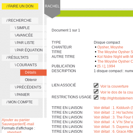
/ FAIRE UN DON
RACHEL
/ RECHERCHE
\ SIMPLE
Document 1 sur 1
\ AVANCÉE
TYPE
Disque compact
\ PAR LISTE
CHANTEUR
Oysher, Moyshe
\ PAR ÉQUATION
TITRE
The Moyshe Oysher S
AUTRE TITRE
Kol Nidre Night with
/ RÉSULTATS
The Moyshe Oysher C
\ COURANTS
PUBLICATION
[S. l.], 1994
DESCRIPTION
‎1 disque compact : numér
Détails
Obtenir
LIEN ASSOCIÉ
Voir la couverture
\ PRÉCÉDENTS
Voir le dos de la co
\ PANIER
RESTRICTIONS USAGE
http://rightsstateme
/ MON COMPTE
TITRE EN LIAISON
Voir détail : 1. Kiddush (
TITRE EN LIAISON
Voir détail : 2. Ho’lach
TITRE EN LIAISON
Voir détail : 3. The Four
Ajouter au panier
TITRE EN LIAISON
Voir détail : 4. V’hi Sh
Sauvegarder/E-mail
TITRE EN LIAISON
Voir détail : 5. Dayenu
Formats d'affichage :
TITRE EN LIAISON
Voir détail : 6. Grace Aft
standard