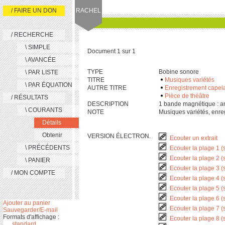
/ FAIRE UN DON
RACHEL
/ RECHERCHE
\ SIMPLE
Document 1 sur 1
\ AVANCÉE
TYPE
Bobine sonore
\ PAR LISTE
TITRE
Musiques variétés
\ PAR ÉQUATION
AUTRE TITRE
Enregistrement capel
Pièce de théâtre
/ RÉSULTATS
DESCRIPTION
‎1 bande magnétique : anal
\ COURANTS
NOTE
Musiques variétés, enre
Détails
Obtenir
VERSION ÉLECTRON.
Ecouter un extrait
\ PRÉCÉDENTS
Ecouter la plage 1 (
Ecouter la plage 2 (
\ PANIER
Ecouter la plage 3 (
/ MON COMPTE
Ecouter la plage 4 (
Ecouter la plage 5 (
Ecouter la plage 6 (
Ajouter au panier
Ecouter la plage 7 (
Sauvegarder/E-mail
Formats d'affichage :
Ecouter la plage 8 (
standard