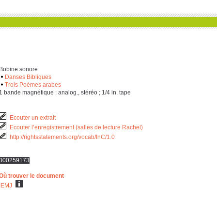
Bobine sonore
Danses Bibliques
Trois Poèmes arabes
‎1 bande magnétique : analog., stéréo ; ‎1/‎4 in. tape
Ecouter un extrait
Ecouter l’enregistrement (salles de lecture Rachel)
http://rightsstatements.org/vocab/InC/1.0
000259173
Où trouver le document
IEMJ