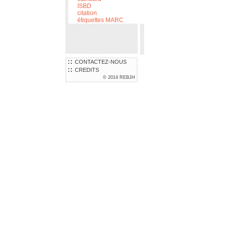
ISBD
citation
étiquettes MARC
CONTACTEZ-NOUS
CREDITS
© 2014 REBJH