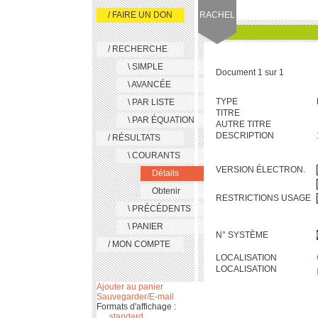
/ FAIRE UN DON
RACHEL
/ RECHERCHE
\ SIMPLE
Document 1 sur 1
\ AVANCÉE
TYPE
\ PAR LISTE
TITRE
\ PAR ÉQUATION
AUTRE TITRE
DESCRIPTION
/ RÉSULTATS
\ COURANTS
VERSION ÉLECTRON.
Détails
Obtenir
RESTRICTIONS USAGE
\ PRÉCÉDENTS
\ PANIER
N° SYSTÈME
/ MON COMPTE
LOCALISATION
LOCALISATION
Ajouter au panier
Sauvegarder/E-mail
Formats d'affichage :
standard