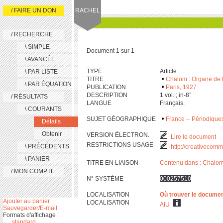
/ FAIRE UN DON
RACHEL
/ RECHERCHE
\ SIMPLE
Document 1 sur 1
\ AVANCÉE
TYPE
Article
\ PAR LISTE
TITRE
Chalom : Organe de l
\ PAR ÉQUATION
PUBLICATION
Paris, 1927
DESCRIPTION
‎1 vol. ; in-‎8°
/ RÉSULTATS
LANGUE
Français.
\ COURANTS
SUJET GÉOGRAPHIQUE
France -- Périodique
Détails
Obtenir
VERSION ÉLECTRON.
Lire le document
RESTRICTIONS USAGE
\ PRÉCÉDENTS
http://creativecomm
\ PANIER
TITRE EN LIAISON
Contenu dans : Chalom 
/ MON COMPTE
N° SYSTÈME
000257510
LOCALISATION
Où trouver le docume
Ajouter au panier
LOCALISATION
AIU
Sauvegarder/E-mail
Formats d'affichage :
standard