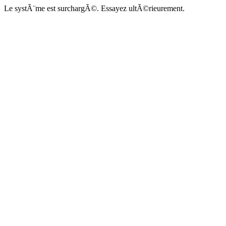
Le systÃ¨me est surchargÃ©. Essayez ultÃ©rieurement.