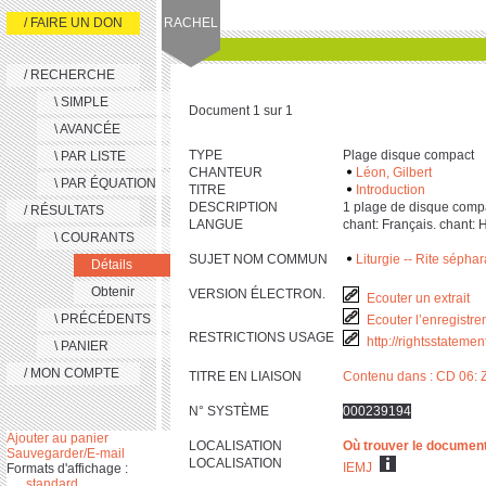
/ FAIRE UN DON
RACHEL
/ RECHERCHE
\ SIMPLE
Document 1 sur 1
\ AVANCÉE
TYPE
Plage disque compact
\ PAR LISTE
CHANTEUR
Léon, Gilbert
\ PAR ÉQUATION
TITRE
Introduction
DESCRIPTION
‎1 plage de disque compact
/ RÉSULTATS
LANGUE
chant: Français. chant:
\ COURANTS
SUJET NOM COMMUN
Liturgie -- Rite sépha
Détails
Obtenir
VERSION ÉLECTRON.
Ecouter un extrait
\ PRÉCÉDENTS
Ecouter l’enregistre
RESTRICTIONS USAGE
http://rightsstateme
\ PANIER
/ MON COMPTE
TITRE EN LIAISON
Contenu dans : CD 06: 
N° SYSTÈME
000239194
Ajouter au panier
LOCALISATION
Où trouver le documen
Sauvegarder/E-mail
LOCALISATION
IEMJ
Formats d'affichage :
standard