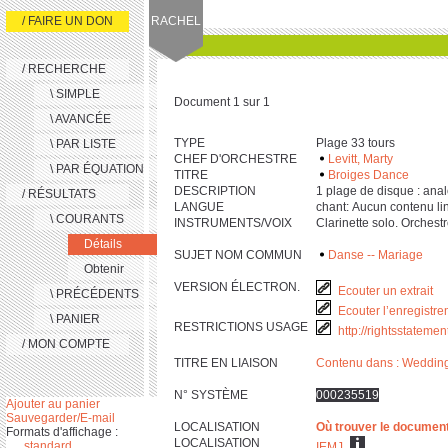
/ FAIRE UN DON
RACHEL
/ RECHERCHE
\ SIMPLE
Document 1 sur 1
\ AVANCÉE
TYPE
Plage 33 tours
\ PAR LISTE
CHEF D'ORCHESTRE
Levitt, Marty
\ PAR ÉQUATION
TITRE
Broiges Dance
DESCRIPTION
‎1 plage de disque : analog.
/ RÉSULTATS
LANGUE
chant: Aucun contenu li
\ COURANTS
INSTRUMENTS/VOIX
Clarinette solo. Orchest
Détails
SUJET NOM COMMUN
Danse -- Mariage
Obtenir
VERSION ÉLECTRON.
Ecouter un extrait
\ PRÉCÉDENTS
Ecouter l’enregistre
\ PANIER
RESTRICTIONS USAGE
http://rightsstateme
/ MON COMPTE
TITRE EN LIAISON
Contenu dans : Weddin
N° SYSTÈME
000235519
Ajouter au panier
Sauvegarder/E-mail
LOCALISATION
Où trouver le documen
Formats d'affichage :
LOCALISATION
standard
IEMJ