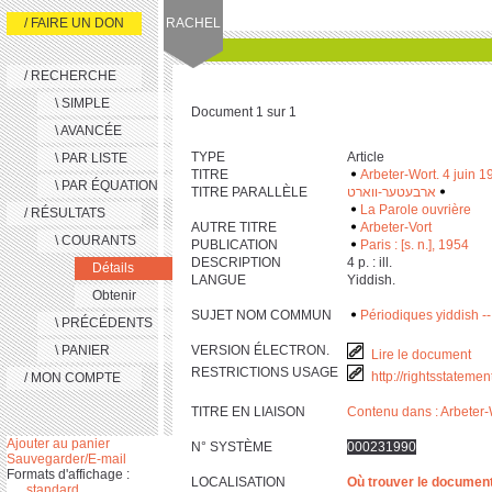
/ FAIRE UN DON
RACHEL
/ RECHERCHE
\ SIMPLE
Document 1 sur 1
\ AVANCÉE
TYPE
Article
\ PAR LISTE
TITRE
Arbeter-Wort. 4 juin 1
\ PAR ÉQUATION
TITRE PARALLÈLE
ארבעטער-ווארט
‫
‬
La Parole ouvrière
/ RÉSULTATS
AUTRE TITRE
Arbeter-Vort
\ COURANTS
PUBLICATION
Paris : [s. n.], 1954
DESCRIPTION
‎4 p. : ill.
Détails
LANGUE
Yiddish.
Obtenir
SUJET NOM COMMUN
Périodiques yiddish --
\ PRÉCÉDENTS
\ PANIER
VERSION ÉLECTRON.
Lire le document
RESTRICTIONS USAGE
http://rightsstateme
/ MON COMPTE
TITRE EN LIAISON
Contenu dans : Arbeter-
Ajouter au panier
N° SYSTÈME
000231990
Sauvegarder/E-mail
Formats d'affichage :
LOCALISATION
Où trouver le documen
standard