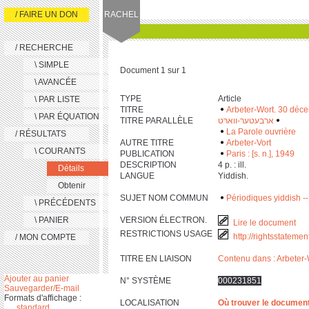
/ FAIRE UN DON
RACHEL
/ RECHERCHE
\ SIMPLE
Document 1 sur 1
\ AVANCÉE
TYPE
Article
\ PAR LISTE
TITRE
Arbeter-Wort. 30 déc
\ PAR ÉQUATION
TITRE PARALLÈLE
ארבעטער-ווארט
‫
‬
La Parole ouvrière
/ RÉSULTATS
AUTRE TITRE
Arbeter-Vort
\ COURANTS
PUBLICATION
Paris : [s. n.], 1949
DESCRIPTION
‎4 p. : ill.
Détails
LANGUE
Yiddish.
Obtenir
SUJET NOM COMMUN
Périodiques yiddish --
\ PRÉCÉDENTS
\ PANIER
VERSION ÉLECTRON.
Lire le document
RESTRICTIONS USAGE
http://rightsstateme
/ MON COMPTE
TITRE EN LIAISON
Contenu dans : Arbeter-
Ajouter au panier
N° SYSTÈME
000231851
Sauvegarder/E-mail
Formats d'affichage :
LOCALISATION
Où trouver le documen
standard