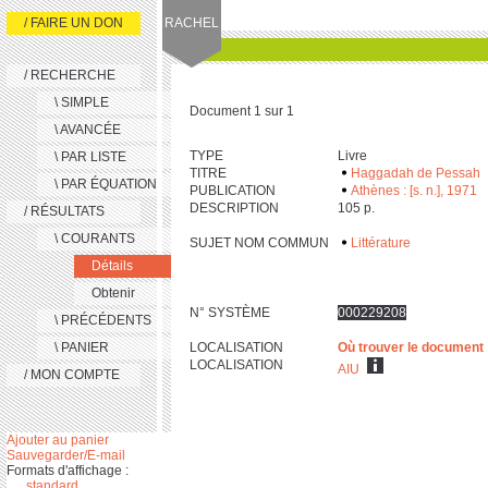
/ FAIRE UN DON
RACHEL
/ RECHERCHE
\ SIMPLE
Document 1 sur 1
\ AVANCÉE
TYPE
Livre
\ PAR LISTE
TITRE
Haggadah de Pessah
\ PAR ÉQUATION
PUBLICATION
Athènes : [s. n.], 1971
DESCRIPTION
‎1‎0‎5 p.
/ RÉSULTATS
\ COURANTS
SUJET NOM COMMUN
Littérature
Détails
Obtenir
N° SYSTÈME
000229208
\ PRÉCÉDENTS
\ PANIER
LOCALISATION
Où trouver le document
LOCALISATION
AIU
/ MON COMPTE
Ajouter au panier
Sauvegarder/E-mail
Formats d'affichage :
standard