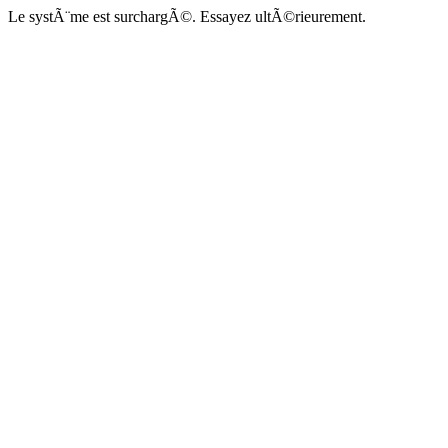
Le systÃ¨me est surchargÃ©. Essayez ultÃ©rieurement.