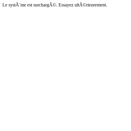
Le systÃ¨me est surchargÃ©. Essayez ultÃ©rieurement.