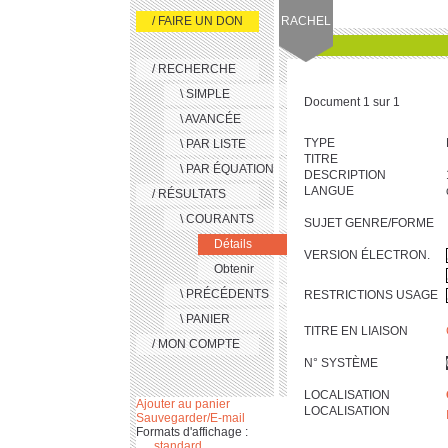
/ FAIRE UN DON
RACHEL
/ RECHERCHE
\ SIMPLE
Document 1 sur 1
\ AVANCÉE
TYPE
\ PAR LISTE
TITRE
\ PAR ÉQUATION
DESCRIPTION
LANGUE
/ RÉSULTATS
\ COURANTS
SUJET GENRE/FORME
Détails
VERSION ÉLECTRON.
Obtenir
\ PRÉCÉDENTS
RESTRICTIONS USAGE
\ PANIER
TITRE EN LIAISON
/ MON COMPTE
N° SYSTÈME
LOCALISATION
Ajouter au panier
LOCALISATION
Sauvegarder/E-mail
Formats d'affichage :
standard