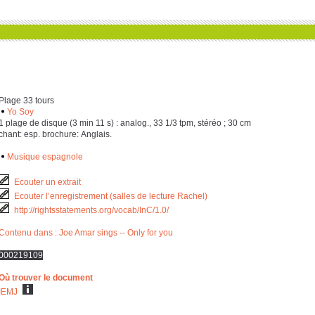
Plage 33 tours
Yo Soy
‎1 plage de disque (‎3 min ‎1‎1 s) : analog., ‎3‎3 ‎1/‎3 tpm, stéréo ; ‎3‎0 cm
chant: esp. brochure: Anglais.
Musique espagnole
Ecouter un extrait
Ecouter l’enregistrement (salles de lecture Rachel)
http://rightsstatements.org/vocab/InC/1.0/
Contenu dans : Joe Amar sings -- Only for you
000219109
Où trouver le document
IEMJ