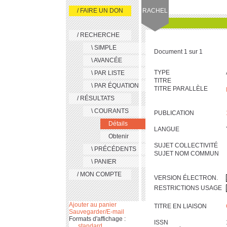
/ FAIRE UN DON
RACHEL
/ RECHERCHE
\ SIMPLE
Document 1 sur 1
\ AVANCÉE
TYPE
\ PAR LISTE
TITRE
\ PAR ÉQUATION
TITRE PARALLÈLE
/ RÉSULTATS
\ COURANTS
PUBLICATION
Détails
LANGUE
Obtenir
SUJET COLLECTIVITÉ
\ PRÉCÉDENTS
SUJET NOM COMMUN
\ PANIER
/ MON COMPTE
VERSION ÉLECTRON.
RESTRICTIONS USAGE
Ajouter au panier
TITRE EN LIAISON
Sauvegarder/E-mail
Formats d'affichage :
ISSN
standard