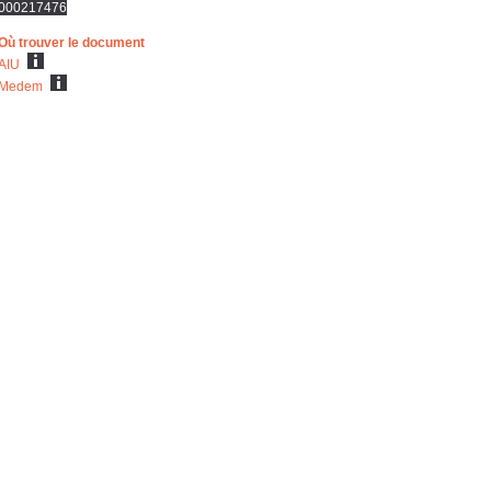
000217476
Où trouver le document
AIU
Medem