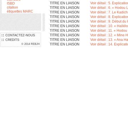
TITRE EN LIAISON
Voir détail : 5. Explicati
ISBD
citation
TITRE EN LIAISON
Voir détail : 6. « Hodo
étiquettes MARC
TITRE EN LIAISON
Voir détail : 7. Le Kadich
TITRE EN LIAISON
Voir détail : 8. Explicati
TITRE EN LIAISON
Voir détail : 9. Début du 
TITRE EN LIAISON
Voir détail : 10. « Hall
TITRE EN LIAISON
Voir détail : 11. « Hod
TITRE EN LIAISON
Voir détail : 12. « Mine
CONTACTEZ-NOUS
TITRE EN LIAISON
Voir détail : 13. « Ana
CREDITS
TITRE EN LIAISON
Voir détail : 14. Explicat
© 2014 REBJH
TITRE EN LIAISON
Voir détail : 15. « Hac
TITRE EN LIAISON
Voir détail : 16. « Hac
TITRE EN LIAISON
Voir détail : 17. « Hac
TITRE EN LIAISON
Voir détail : 18. « Elé
TITRE EN LIAISON
Voir détail : 19. « Yigdal
TITRE EN LIAISON
Voir détail : 20. « Yigdal
TITRE EN LIAISON
Voir détail : 21. Explicat
TITRE EN LIAISON
Voir détail : 22. « Kol Isr
TITRE EN LIAISON
Voir détail : 23. Explicat
TITRE EN LIAISON
Voir détail : 24. « Midé
TITRE EN LIAISON
Voir détail : 25. Explicat
TITRE EN LIAISON
Voir détail : 26. « Hoch
TITRE EN LIAISON
Voir détail : 27. Explicat
TITRE EN LIAISON
Voir détail : 28. « Kol M
TITRE EN LIAISON
Voir détail : 29. « Lamn
TITRE EN LIAISON
Voir détail : 30. « Lam
TITRE EN LIAISON
Voir détail : 31. Explicat
TITRE EN LIAISON
Voir détail : 32. « Al S