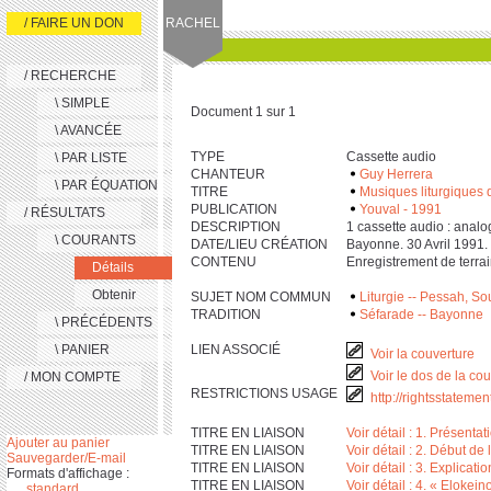
/ FAIRE UN DON
RACHEL
/ RECHERCHE
\ SIMPLE
Document 1 sur 1
\ AVANCÉE
TYPE
Cassette audio
\ PAR LISTE
CHANTEUR
Guy Herrera
\ PAR ÉQUATION
TITRE
Musiques liturgiques 
PUBLICATION
Youval - 1991
/ RÉSULTATS
DESCRIPTION
‎1 cassette audio : analog., ‎1
\ COURANTS
DATE/LIEU CRÉATION
Bayonne. 30 Avril 1991.
CONTENU
Enregistrement de terra
Détails
Obtenir
SUJET NOM COMMUN
Liturgie -- Pessah, So
TRADITION
Séfarade -- Bayonne
\ PRÉCÉDENTS
\ PANIER
LIEN ASSOCIÉ
Voir la couverture
Voir le dos de la co
/ MON COMPTE
RESTRICTIONS USAGE
http://rightsstateme
TITRE EN LIAISON
Voir détail : 1. Présentat
Ajouter au panier
TITRE EN LIAISON
Voir détail : 2. Début de
Sauvegarder/E-mail
TITRE EN LIAISON
Voir détail : 3. Explicati
Formats d'affichage :
TITRE EN LIAISON
Voir détail : 4. « Eloke
standard