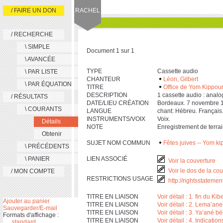
/ FAIRE UN DON
RACHEL
/ RECHERCHE
\ SIMPLE
Document 1 sur 1
\ AVANCÉE
TYPE
Cassette audio
\ PAR LISTE
CHANTEUR
Léon, Gilbert
\ PAR ÉQUATION
TITRE
Office de Yom Kippour
DESCRIPTION
‎1 cassette audio : analog., ‎1
/ RÉSULTATS
DATE/LIEU CRÉATION
Bordeaux. 7 novembre 
\ COURANTS
LANGUE
chant: Hébreu. Français
INSTRUMENTS/VOIX
Voix.
Détails
NOTE
Enregistrement de terra
Obtenir
SUJET NOM COMMUN
Fêtes juives -- Yom ki
\ PRÉCÉDENTS
\ PANIER
LIEN ASSOCIÉ
Voir la couverture
Voir le dos de la co
/ MON COMPTE
RESTRICTIONS USAGE
http://rightsstateme
TITRE EN LIAISON
Voir détail : 1. fin du 
Ajouter au panier
TITRE EN LIAISON
Voir détail : 2. Lema’ane
Sauvegarder/E-mail
TITRE EN LIAISON
Voir détail : 3. Ya’ané 
Formats d'affichage :
TITRE EN LIAISON
Voir détail : 4. Indicati
standard