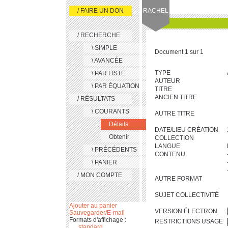
/ FAIRE UN DON
RACHEL
/ RECHERCHE
\ SIMPLE
Document 1 sur 1
\ AVANCÉE
TYPE
\ PAR LISTE
AUTEUR
\ PAR ÉQUATION
TITRE
ANCIEN TITRE
/ RÉSULTATS
\ COURANTS
AUTRE TITRE
Détails
DATE/LIEU CRÉATION
Obtenir
COLLECTION
LANGUE
\ PRÉCÉDENTS
CONTENU
\ PANIER
/ MON COMPTE
AUTRE FORMAT
SUJET COLLECTIVITÉ
Ajouter au panier
VERSION ÉLECTRON.
Sauvegarder/E-mail
Formats d'affichage :
RESTRICTIONS USAGE
standard