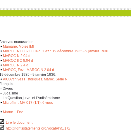
Archives manuscrites
Mamane, Moïse [M]
MAROC N 0002 0004 d : Fez * 19 décembre 1935 - 9 janvier 1936
MAROC N 2.04 d
MAROC II C 8.04 d
MAROC N 2.4 d
MAROC, Fez - MAROC N 2.04 d
19 décembre 1935 - 9 janvier 1936.
AIU Archives Historiques. Maroc. Série N
Français.
-- Divers
-- Judaïsme
-- La Question juive, et l’Antisémitisme
Microfilm : MA-017 (1/1). 6 vues
Maroc -- Fez
Lire le document
http://rightsstatements.org/vocab/InC/1.0/