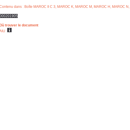
Contenu dans : Boîte MAROC II C 3, MAROC K, MAROC M, MAROC H, MAROC N
000201905
Où trouver le document
AIU