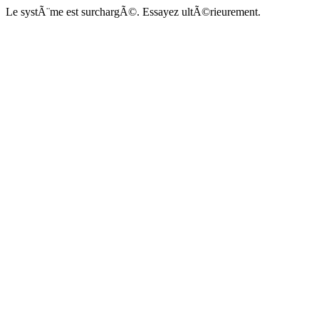
Le systÃ¨me est surchargÃ©. Essayez ultÃ©rieurement.