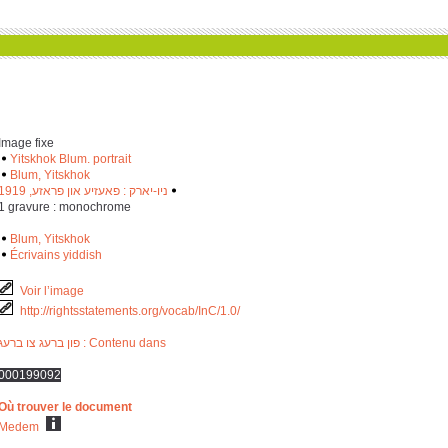
Image fixe
Yitskhok Blum. portrait
Blum, Yitskhok
ניו-יארק : פאעזיע און פראזע, 1919
‫
‬
‎1 gravure : monochrome
Blum, Yitskhok
Écrivains yiddish
Voir l’image
http://rightsstatements.org/vocab/InC/1.0/
Contenu dans : פון ברעג צו ברעג
‫
‬
000199092
Où trouver le document
Medem