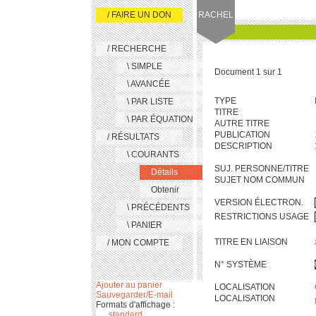
/ FAIRE UN DON
RACHEL
/ RECHERCHE
\ SIMPLE
Document 1 sur 1
\ AVANCÉE
TYPE
\ PAR LISTE
TITRE
\ PAR ÉQUATION
AUTRE TITRE
PUBLICATION
/ RÉSULTATS
DESCRIPTION
\ COURANTS
SUJ. PERSONNE/TITRE
Détails
SUJET NOM COMMUN
Obtenir
VERSION ÉLECTRON.
\ PRÉCÉDENTS
RESTRICTIONS USAGE
\ PANIER
TITRE EN LIAISON
/ MON COMPTE
N° SYSTÈME
Ajouter au panier
LOCALISATION
Sauvegarder/E-mail
LOCALISATION
Formats d'affichage :
standard