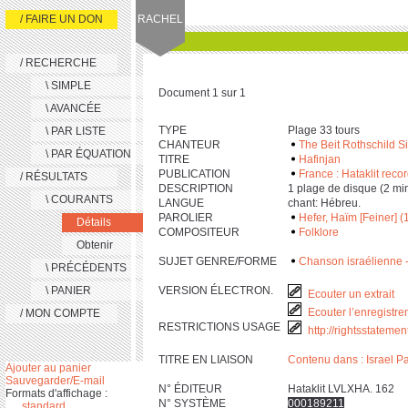
/ FAIRE UN DON
RACHEL
/ RECHERCHE
\ SIMPLE
Document 1 sur 1
\ AVANCÉE
TYPE
Plage 33 tours
\ PAR LISTE
CHANTEUR
The Beit Rothschild S
\ PAR ÉQUATION
TITRE
Hafinjan
PUBLICATION
France : Hataklit record
/ RÉSULTATS
DESCRIPTION
‎1 plage de disque (‎2 min ‎
\ COURANTS
LANGUE
chant: Hébreu.
PAROLIER
Hefer, Haïm [Feiner] (
Détails
COMPOSITEUR
Folklore
Obtenir
SUJET GENRE/FORME
Chanson israélienne -
\ PRÉCÉDENTS
\ PANIER
VERSION ÉLECTRON.
Ecouter un extrait
Ecouter l’enregistre
/ MON COMPTE
RESTRICTIONS USAGE
http://rightsstateme
TITRE EN LIAISON
Contenu dans : Israel 
Ajouter au panier
Sauvegarder/E-mail
N° ÉDITEUR
Hataklit LVLXHA. 162
Formats d'affichage :
N° SYSTÈME
000189211
standard