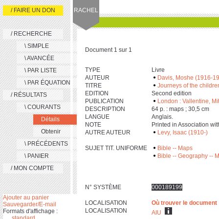
/ FAIRE UN DON
RACHEL
/ RECHERCHE
\ SIMPLE
Document 1 sur 1
\ AVANCÉE
TYPE
Livre
\ PAR LISTE
AUTEUR
Davis, Moshe (1916-1
\ PAR ÉQUATION
TITRE
Journeys of the childre
EDITION
Second edition
/ RÉSULTATS
PUBLICATION
London : Vallentine, Mi
\ COURANTS
DESCRIPTION
‎6‎4 p. : maps ; ‎3‎0,‎5 cm
LANGUE
Anglais.
Détails
NOTE
Printed in Association wi
Obtenir
AUTRE AUTEUR
Levy, Isaac (1910-)
\ PRÉCÉDENTS
SUJET TIT. UNIFORME
Bible -- Maps
\ PANIER
Bible -- Geography -- 
/ MON COMPTE
N° SYSTÈME
000189199
Ajouter au panier
LOCALISATION
Où trouver le document
Sauvegarder/E-mail
LOCALISATION
Formats d'affichage :
AIU
standard