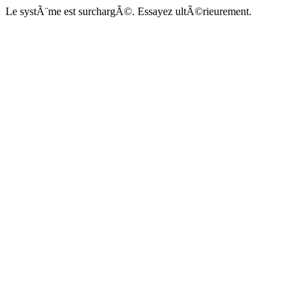
Le systÃ¨me est surchargÃ©. Essayez ultÃ©rieurement.