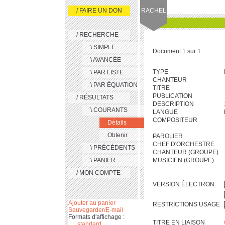
/ FAIRE UN DON
RACHEL
/ RECHERCHE
\ SIMPLE
Document 1 sur 1
\ AVANCÉE
TYPE
\ PAR LISTE
CHANTEUR
\ PAR ÉQUATION
TITRE
PUBLICATION
/ RÉSULTATS
DESCRIPTION
\ COURANTS
LANGUE
COMPOSITEUR
Détails
Obtenir
PAROLIER
CHEF D'ORCHESTRE
\ PRÉCÉDENTS
CHANTEUR (GROUPE)
\ PANIER
MUSICIEN (GROUPE)
/ MON COMPTE
VERSION ÉLECTRON.
Ajouter au panier
RESTRICTIONS USAGE
Sauvegarder/E-mail
Formats d'affichage :
TITRE EN LIAISON
standard