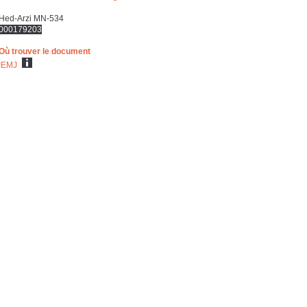
Hed-Arzi MN-534
000179203
Où trouver le document
IEMJ