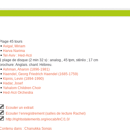
Plage 45 tours
Avigal, Miriam
Harva Narima
Tel-Aviv : Hed-Arzi
‎1 plage de disque (‎2 min ‎3‎2 s) : analog., ‎4‎5 tpm, stéréo ; ‎1‎7 cm
brochure: Anglais. chant: Hébreu.
Ashman, Aharon (1896-1981)
Haendel, Georg Friedrich Haendel (1685-1759)
Kipnis, Levin (1894-1990)
Hadar, Josef
Yahalom Children Choir
Hed-Arzi Orchestra
Ecouter un extrait
Ecouter l’enregistrement (salles de lecture Rachel)
http://rightsstatements.org/vocab/InC/1.0/
Contenu dans : Chanukka Songs