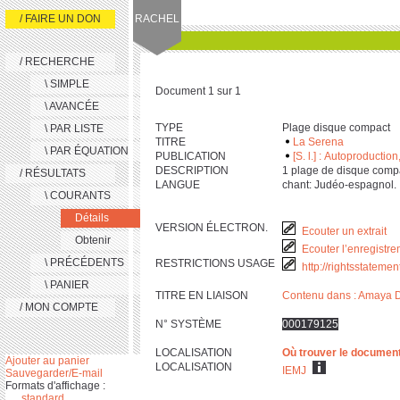
/ FAIRE UN DON
RACHEL
/ RECHERCHE
\ SIMPLE
Document 1 sur 1
\ AVANCÉE
TYPE
Plage disque compact
\ PAR LISTE
TITRE
La Serena
\ PAR ÉQUATION
PUBLICATION
[S. l.] : Autoproductio
DESCRIPTION
‎1 plage de disque compa
/ RÉSULTATS
LANGUE
chant: Judéo-espagnol.
\ COURANTS
Détails
VERSION ÉLECTRON.
Ecouter un extrait
Obtenir
Ecouter l’enregistre
\ PRÉCÉDENTS
RESTRICTIONS USAGE
http://rightsstateme
\ PANIER
TITRE EN LIAISON
Contenu dans : Amaya
/ MON COMPTE
N° SYSTÈME
000179125
LOCALISATION
Où trouver le documen
Ajouter au panier
LOCALISATION
IEMJ
Sauvegarder/E-mail
Formats d'affichage :
standard