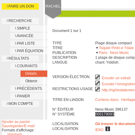
/ FAIRE UN DON
RACHEL
/ RECHERCHE
\ SIMPLE
Document 1 sur 1
\ AVANCÉE
TYPE
Plage disque compact
\ PAR LISTE
TITRE
Tsigale Pinkt vi Ydale
\ PAR ÉQUATION
PUBLICATION
Paris : Ness Music
DESCRIPTION
‎1 plage de disque compa
/ RÉSULTATS
LANGUE
chant: Yiddish.
\ COURANTS
Détails
VERSION ÉLECTRON.
Ecouter un extrait
Obtenir
Ecouter l’enregistre
\ PRÉCÉDENTS
RESTRICTIONS USAGE
http://rightsstateme
\ PANIER
TITRE EN LIAISON
Contenu dans : Heritage
/ MON COMPTE
N° ÉDITEUR
Ness Music 396137
N° SYSTÈME
000179093
Ajouter au panier
LOCALISATION
Où trouver le documen
Sauvegarder/E-mail
LOCALISATION
IEMJ
Formats d'affichage :
standard