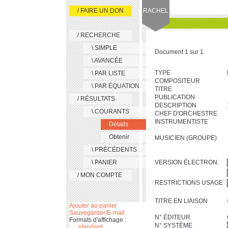
/ FAIRE UN DON
RACHEL
/ RECHERCHE
\ SIMPLE
Document 1 sur 1
\ AVANCÉE
TYPE
\ PAR LISTE
COMPOSITEUR
\ PAR ÉQUATION
TITRE
PUBLICATION
/ RÉSULTATS
DESCRIPTION
\ COURANTS
CHEF D'ORCHESTRE
INSTRUMENTISTE
Détails
Obtenir
MUSICIEN (GROUPE)
\ PRÉCÉDENTS
\ PANIER
VERSION ÉLECTRON.
/ MON COMPTE
RESTRICTIONS USAGE
TITRE EN LIAISON
Ajouter au panier
Sauvegarder/E-mail
N° ÉDITEUR
Formats d'affichage :
N° SYSTÈME
standard