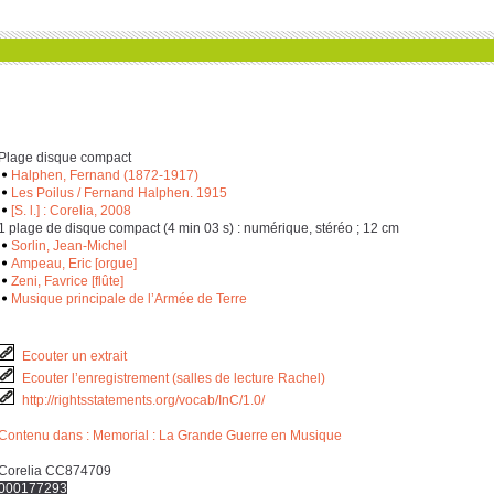
Plage disque compact
Halphen, Fernand (1872-1917)
Les Poilus / Fernand Halphen. 1915
[S. l.] : Corelia, 2008
‎1 plage de disque compact (‎4 min ‎0‎3 s) : numérique, stéréo ; ‎1‎2 cm
Sorlin, Jean-Michel
Ampeau, Eric [orgue]
Zeni, Favrice [flûte]
Musique principale de l’Armée de Terre
Ecouter un extrait
Ecouter l’enregistrement (salles de lecture Rachel)
http://rightsstatements.org/vocab/InC/1.0/
Contenu dans : Memorial : La Grande Guerre en Musique
Corelia CC874709
000177293