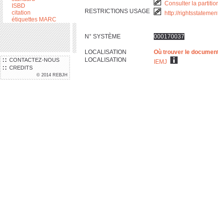
Consulter la partitio
ISBD
RESTRICTIONS USAGE
citation
http://rightsstateme
étiquettes MARC
N° SYSTÈME
000170037
LOCALISATION
Où trouver le documen
LOCALISATION
CONTACTEZ-NOUS
IEMJ
CREDITS
© 2014 REBJH