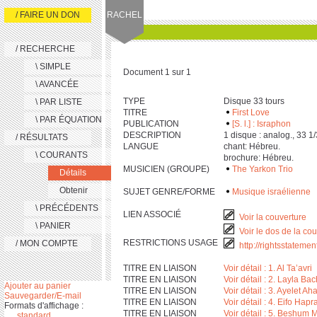
/ FAIRE UN DON
RACHEL
/ RECHERCHE
\ SIMPLE
Document 1 sur 1
\ AVANCÉE
TYPE
Disque 33 tours
\ PAR LISTE
TITRE
First Love
\ PAR ÉQUATION
PUBLICATION
[S. l.] : Israphon
DESCRIPTION
‎1 disque : analog., ‎3‎3 ‎1
/ RÉSULTATS
LANGUE
chant: Hébreu.
\ COURANTS
brochure: Hébreu.
MUSICIEN (GROUPE)
The Yarkon Trio
Détails
Obtenir
SUJET GENRE/FORME
Musique israélienne
\ PRÉCÉDENTS
LIEN ASSOCIÉ
Voir la couverture
\ PANIER
Voir le dos de la co
RESTRICTIONS USAGE
/ MON COMPTE
http://rightsstateme
TITRE EN LIAISON
Voir détail : 1. Al Ta’avri
TITRE EN LIAISON
Voir détail : 2. Layla Bac
Ajouter au panier
TITRE EN LIAISON
Voir détail : 3. Ayelet Ah
Sauvegarder/E-mail
TITRE EN LIAISON
Voir détail : 4. Eifo Hap
Formats d'affichage :
TITRE EN LIAISON
Voir détail : 5. Beshum
standard