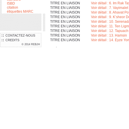
TITRE EN LIAISON
Voir détail : 6. Im Rak Ta
ISBD
citation
TITRE EN LIAISON
Voir détail : 7. Vayimale
étiquettes MARC
TITRE EN LIAISON
Voir détail : 8. Ahavat 
TITRE EN LIAISON
Voir détail : 9. K’sheor 
TITRE EN LIAISON
Voir détail : 10. Serenad
TITRE EN LIAISON
Voir détail : 11. Ten Lig
TITRE EN LIAISON
Voir détail : 12. Tapua
TITRE EN LIAISON
Voir détail : 13. Hamsin
CONTACTEZ-NOUS
TITRE EN LIAISON
Voir détail : 14. Eyze Y
CREDITS
© 2014 REBJH
N° ÉDITEUR
Israphon AP 311
N° SYSTÈME
000169122
LOCALISATION
Où trouver le documen
LOCALISATION
IEMJ