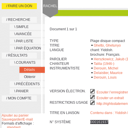
/ FAIRE UN DON
RACHEL
/ RECHERCHE
\ SIMPLE
Document 1 sur 1
\ AVANCÉE
TYPE
Plage disque compact
\ PAR LISTE
TITRE
Ghetto, Ghetunyo
\ PAR ÉQUATION
LANGUE
chant: Yiddish.
brochure: Français.
/ RÉSULTATS
PAROLIER
Herszkowicz, Jakub (
\ COURANTS
CHANTEUR
Talila (1946-)
INSTRUMENTISTE
Derouin, Michel
Détails
Delaistier, Maurice
Obtenir
Derouin, Louis
\ PRÉCÉDENTS
\ PANIER
VERSION ÉLECTRON.
Ecouter l’enregistre
Ecouter un extrait
/ MON COMPTE
RESTRICTIONS USAGE
http://rightsstateme
TITRE EN LIAISON
Contenu dans : Yiddish 
Ajouter au panier
Sauvegarder/E-mail
N° SYSTÈME
000161937
Formats d'affichage :
standard