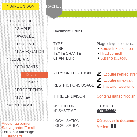
/ FAIRE UN DON
RACHEL
/ RECHERCHE
\ SIMPLE
Document 1 sur 1
\ AVANCÉE
TYPE
Plage disque compact
\ PAR LISTE
TITRE
Borouch Eloikeinou
\ PAR ÉQUATION
TEXTE CHANTÉ
[Traditionnel]
CHANTEUR
Süssholz, Jacqui
/ RÉSULTATS
\ COURANTS
VERSION ÉLECTRON.
Ecouter l’enregistre
Détails
Ecouter un extrait
Obtenir
RESTRICTIONS USAGE
http://rightsstateme
\ PRÉCÉDENTS
TITRE EN LIAISON
Contenu dans : Yiddish 
\ PANIER
/ MON COMPTE
N° ÉDITEUR
181818-3
N° SYSTÈME
000159205
LOCALISATION
Où trouver le documen
Ajouter au panier
LOCALISATION
Medem
Sauvegarder/E-mail
Formats d'affichage :
standard