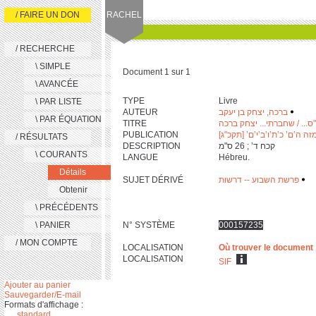
/ FAIRE UN DON
RACHEL
/ RECHERCHE
\ SIMPLE
Document 1 sur 1
\ AVANCÉE
TYPE
Livre
\ PAR LISTE
AUTEUR
ברכה, יצחק בן יעקב
‫
‬
\ PAR ÉQUATION
TITRE
"ס... / שחברתי... יצחק ברכה
PUBLICATION
זה ה’ם’ כ’ת’ו’ב’י’ם’ [תקכ"ג
/ RÉSULTATS
DESCRIPTION
‫ קכח ד’ ; ‎2‎6 ס"מ ‬
\ COURANTS
LANGUE
Hébreu.
Détails
SUJET DÉRIVÉ
פרשת השבוע -- דרשות
‫
‬
Obtenir
\ PRÉCÉDENTS
\ PANIER
N° SYSTÈME
000157235
/ MON COMPTE
LOCALISATION
Où trouver le document
LOCALISATION
SIF
Ajouter au panier
Sauvegarder/E-mail
Formats d'affichage :
standard