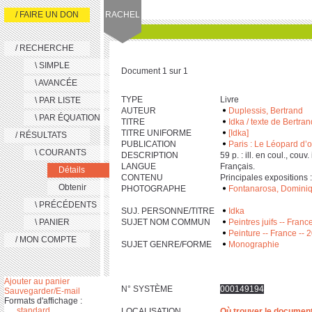
/ FAIRE UN DON
RACHEL
/ RECHERCHE
\ SIMPLE
Document 1 sur 1
\ AVANCÉE
TYPE
Livre
\ PAR LISTE
AUTEUR
Duplessis, Bertrand
\ PAR ÉQUATION
TITRE
Idka / texte de Bertr
TITRE UNIFORME
[Idka]
/ RÉSULTATS
PUBLICATION
Paris : Le Léopard d’o
\ COURANTS
DESCRIPTION
‎5‎9 p. : ill. en coul., couv.
LANGUE
Français.
Détails
CONTENU
Principales expositions 
Obtenir
PHOTOGRAPHE
Fontanarosa, Domini
\ PRÉCÉDENTS
SUJ. PERSONNE/TITRE
Idka
\ PANIER
SUJET NOM COMMUN
Peintres juifs -- Franc
Peinture -- France -- 
/ MON COMPTE
SUJET GENRE/FORME
Monographie
Ajouter au panier
N° SYSTÈME
000149194
Sauvegarder/E-mail
Formats d'affichage :
standard
LOCALISATION
Où trouver le documen