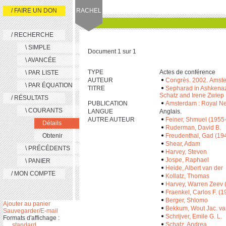
/ FAIRE UN DON
RACHEL
/ RECHERCHE
\ SIMPLE
Document 1 sur 1
\ AVANCÉE
TYPE
Actes de conférence
\ PAR LISTE
AUTEUR
Congrès. 2002. Amst
\ PAR ÉQUATION
TITRE
Sepharad in Ashkenaz
Schatz and Irene Zwiep ;
/ RÉSULTATS
PUBLICATION
Amsterdam : Royal Ne
\ COURANTS
LANGUE
Anglais.
AUTRE AUTEUR
Feiner, Shmuel (1955-
Détails
Ruderman, David B.
Obtenir
Freudenthal, Gad (19
Shear, Adam
\ PRÉCÉDENTS
Harvey, Steven
Jospe, Raphael
\ PANIER
Heide, Albert van der
/ MON COMPTE
Kollatz, Thomas
Harvey, Warren Zeev 
Fraenkel, Carlos F. (1
Berger, Shlomo
Ajouter au panier
Bekkum, Wout Jac. va
Sauvegarder/E-mail
Schrijver, Emile G. L.
Formats d'affichage :
Schatz, Andrea
standard