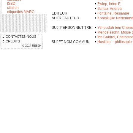
ISBD
Zwiep, Irène E.
citation
Schatz, Andrea
étiquettes MARC
EDITEUR
Fontaine, Resianne
AUTRE AUTEUR
Koninklijke Nederlan
SUJ. PERSONNE/TITRE
Yehoudah ben Chemou
Mendelssohn, Moïse 
CONTACTEZ-NOUS
Ibn Gabirol, Chelomoh
CREDITS
SUJET NOM COMMUN
Haskala -- philosopie
© 2014 REBJH
ISBN
978-90-6984-482-4
N° SYSTÈME
000149117
LOCALISATION
Où trouver le documen
LOCALISATION
AIU