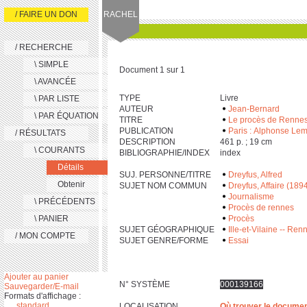
/ FAIRE UN DON
RACHEL
/ RECHERCHE
\ SIMPLE
Document 1 sur 1
\ AVANCÉE
TYPE
Livre
\ PAR LISTE
AUTEUR
Jean-Bernard
\ PAR ÉQUATION
TITRE
Le procès de Rennes 
PUBLICATION
Paris : Alphonse Lem
/ RÉSULTATS
DESCRIPTION
‎4‎6‎1 p. ; ‎1‎9 cm
\ COURANTS
BIBLIOGRAPHIE/INDEX
index
Détails
SUJ. PERSONNE/TITRE
Dreyfus, Alfred
Obtenir
SUJET NOM COMMUN
Dreyfus, Affaire (189
Journalisme
\ PRÉCÉDENTS
Procès de rennes
\ PANIER
Procès
SUJET GÉOGRAPHIQUE
Ille-et-Vilaine -- Ren
/ MON COMPTE
SUJET GENRE/FORME
Essai
Ajouter au panier
N° SYSTÈME
000139166
Sauvegarder/E-mail
Formats d'affichage :
standard
LOCALISATION
Où trouver le docume