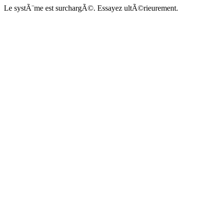
Le systÃ¨me est surchargÃ©. Essayez ultÃ©rieurement.