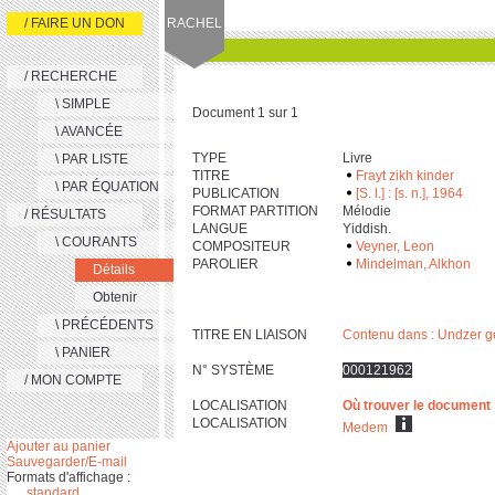
/ FAIRE UN DON
RACHEL
/ RECHERCHE
\ SIMPLE
Document 1 sur 1
\ AVANCÉE
TYPE
Livre
\ PAR LISTE
TITRE
Frayt zikh kinder
\ PAR ÉQUATION
PUBLICATION
[S. l.] : [s. n.], 1964
FORMAT PARTITION
Mélodie
/ RÉSULTATS
LANGUE
Yiddish.
\ COURANTS
COMPOSITEUR
Veyner, Leon
PAROLIER
Mindelman, Alkhon
Détails
Obtenir
\ PRÉCÉDENTS
TITRE EN LIAISON
Contenu dans : Undzer 
\ PANIER
N° SYSTÈME
000121962
/ MON COMPTE
LOCALISATION
Où trouver le document
LOCALISATION
Medem
Ajouter au panier
Sauvegarder/E-mail
Formats d'affichage :
standard