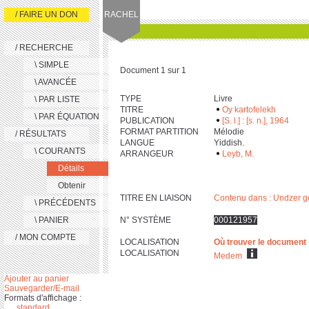
/ FAIRE UN DON
RACHEL
/ RECHERCHE
\ SIMPLE
Document 1 sur 1
\ AVANCÉE
TYPE
Livre
\ PAR LISTE
TITRE
Oy kartofelekh
\ PAR ÉQUATION
PUBLICATION
[S. l.] : [s. n.], 1964
FORMAT PARTITION
Mélodie
/ RÉSULTATS
LANGUE
Yiddish.
\ COURANTS
ARRANGEUR
Leyb, M.
Détails
Obtenir
TITRE EN LIAISON
Contenu dans : Undzer 
\ PRÉCÉDENTS
\ PANIER
N° SYSTÈME
000121957
/ MON COMPTE
LOCALISATION
Où trouver le document
LOCALISATION
Medem
Ajouter au panier
Sauvegarder/E-mail
Formats d'affichage :
standard