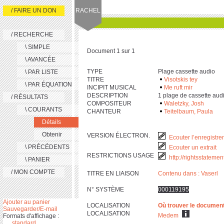
/ FAIRE UN DON
RACHEL
/ RECHERCHE
\ SIMPLE
Document 1 sur 1
\ AVANCÉE
TYPE
Plage cassette audio
\ PAR LISTE
TITRE
Visotskis tey
\ PAR ÉQUATION
INCIPIT MUSICAL
Me ruft mir
DESCRIPTION
‎1 plage de cassette audio : a
/ RÉSULTATS
COMPOSITEUR
Waletzky, Josh
\ COURANTS
CHANTEUR
Teitelbaum, Paula
Détails
Obtenir
VERSION ÉLECTRON.
Ecouter l’enregistre
\ PRÉCÉDENTS
Ecouter un extrait
RESTRICTIONS USAGE
http://rightsstateme
\ PANIER
/ MON COMPTE
TITRE EN LIAISON
Contenu dans : Vaserl
N° SYSTÈME
000119195
Ajouter au panier
LOCALISATION
Où trouver le documen
Sauvegarder/E-mail
LOCALISATION
Medem
Formats d'affichage :
standard