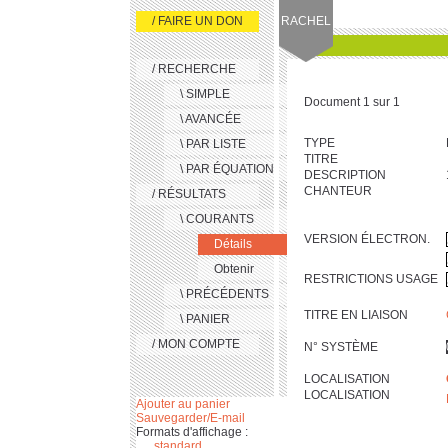
/ FAIRE UN DON
RACHEL
/ RECHERCHE
\ SIMPLE
Document 1 sur 1
\ AVANCÉE
TYPE
\ PAR LISTE
TITRE
\ PAR ÉQUATION
DESCRIPTION
CHANTEUR
/ RÉSULTATS
\ COURANTS
VERSION ÉLECTRON.
Détails
Obtenir
RESTRICTIONS USAGE
\ PRÉCÉDENTS
TITRE EN LIAISON
\ PANIER
/ MON COMPTE
N° SYSTÈME
LOCALISATION
LOCALISATION
Ajouter au panier
Sauvegarder/E-mail
Formats d'affichage :
standard