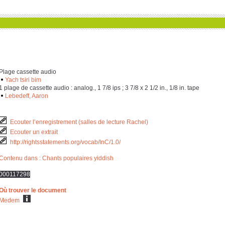
Plage cassette audio
Yach tsiri bim
‎1 plage de cassette audio : analog., ‎1 ‎7/‎8 ips ; ‎3 ‎7/‎8 x ‎2 ‎1/‎2 in., ‎1/‎8 in. tape
Lebedeff, Aaron
Ecouter l’enregistrement (salles de lecture Rachel)
Ecouter un extrait
http://rightsstatements.org/vocab/InC/1.0/
Contenu dans : Chants populaires yiddish
000117298
Où trouver le document
Medem