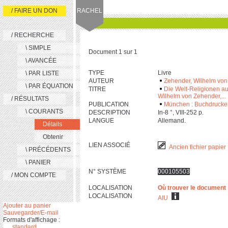
/ FAIRE UN DON
RACHEL
/ RECHERCHE
\ SIMPLE
Document 1 sur 1
\ AVANCÉE
TYPE
Livre
\ PAR LISTE
AUTEUR
Zehender, Wilhelm von
\ PAR ÉQUATION
TITRE
Die Welt-Religionen a
Wilhelm von Zehender,...
/ RÉSULTATS
PUBLICATION
München : Buchdruckere
\ COURANTS
DESCRIPTION
In-‎8 °, VIII-‎2‎5‎2 p.
LANGUE
Allemand.
Détails
Obtenir
LIEN ASSOCIÉ
Ancien fichier papier
\ PRÉCÉDENTS
\ PANIER
N° SYSTÈME
000105503
/ MON COMPTE
LOCALISATION
Où trouver le document
LOCALISATION
AIU
Ajouter au panier
Sauvegarder/E-mail
Formats d'affichage :
standard