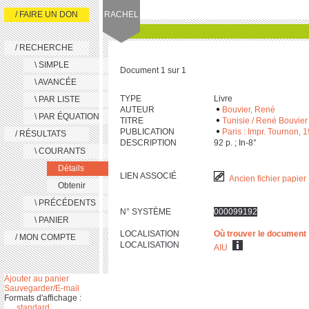
/ FAIRE UN DON
RACHEL
/ RECHERCHE
\ SIMPLE
Document 1 sur 1
\ AVANCÉE
TYPE
Livre
\ PAR LISTE
AUTEUR
Bouvier, René
\ PAR ÉQUATION
TITRE
Tunisie / René Bouvier
PUBLICATION
Paris : Impr. Tournon, 
/ RÉSULTATS
DESCRIPTION
‎9‎2 p. ; In-‎8°
\ COURANTS
Détails
LIEN ASSOCIÉ
Ancien fichier papier
Obtenir
\ PRÉCÉDENTS
N° SYSTÈME
000099192
\ PANIER
LOCALISATION
Où trouver le document
/ MON COMPTE
LOCALISATION
AIU
Ajouter au panier
Sauvegarder/E-mail
Formats d'affichage :
standard