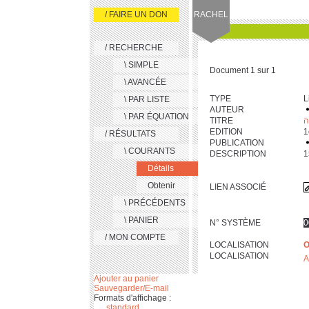
/ FAIRE UN DON
RACHEL
/ RECHERCHE
\ SIMPLE
Document 1 sur 1
\ AVANCÉE
TYPE
L
\ PAR LISTE
AUTEUR
\ PAR ÉQUATION
TITRE
ה
EDITION
1
/ RÉSULTATS
PUBLICATION
\ COURANTS
DESCRIPTION
‎1
Détails
Obtenir
LIEN ASSOCIÉ
\ PRÉCÉDENTS
\ PANIER
N° SYSTÈME
0
/ MON COMPTE
LOCALISATION
O
LOCALISATION
A
Ajouter au panier
Sauvegarder/E-mail
Formats d'affichage :
standard