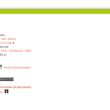
ivre
Zilts, Moritz
שפה ברור
‫
‬
ère éd
Pest : Heckenert, 1865
‎5‎2 p.
Ancien fichier papier
00097553
ù trouver le document
IU