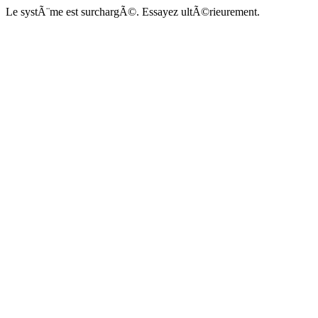
Le systÃ¨me est surchargÃ©. Essayez ultÃ©rieurement.