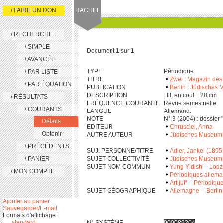
/ FAIRE UN DON
RACHEL
/ RECHERCHE
\ SIMPLE
Document 1 sur 1
\ AVANCÉE
TYPE
Périodique
\ PAR LISTE
TITRE
Zwei : Magazin des
\ PAR ÉQUATION
PUBLICATION
Berlin : Jüdisches 
DESCRIPTION
: Ill. en coul. ; ‎2‎8 cm
/ RÉSULTATS
FRÉQUENCE COURANTE
Revue semestrielle
\ COURANTS
LANGUE
Allemand.
NOTE
N° 3 (2004) : dossier 
Détails
EDITEUR
Chrusciel, Anna
Obtenir
AUTRE AUTEUR
Jüdisches Museum 
\ PRÉCÉDENTS
SUJ. PERSONNE/TITRE
Adler, Jankel (189
\ PANIER
SUJET COLLECTIVITÉ
Jüdisches Museum 
SUJET NOM COMMUN
Yung Yidish -- Lodz
/ MON COMPTE
Périodiques alleman
Art juif -- Périodiqu
SUJET GÉOGRAPHIQUE
Allemagne -- Berlin 
Ajouter au panier
Sauvegarder/E-mail
Formats d'affichage :
standard
N° SYSTÈME
000089204