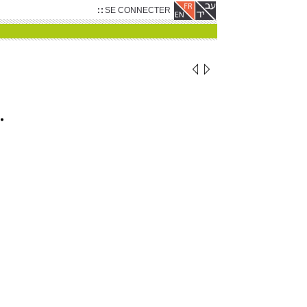
SE CONNECTER
‫
‬