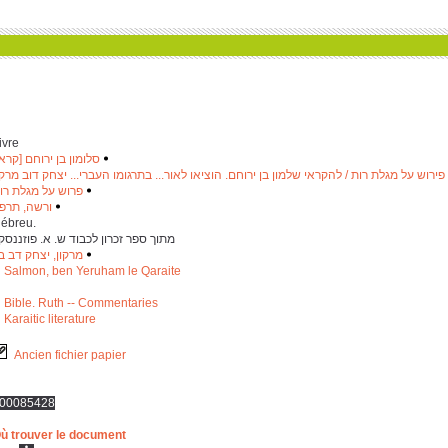
ivre
סלומון בן ירוחם [קרא]
‫
‬
פירוש על מגלת רות / להקראי שלמון בן ירוחם. הוציאו לאור... בתרגומו העברי... יצחק דוב מרקו
פרוש על מגלת רו
‫
‬
ורשה, תרפ"
‫
‬
ébreu.
‫ מתוך ספר זכרון לכבוד ש. א. פוזננסקי ‬
מרקון, יצחק דב ב
‫
‬
Salmon, ben Yeruham le Qaraite
Bible. Ruth -- Commentaries
Karaitic literature
Ancien fichier papier
00085428
ù trouver le document