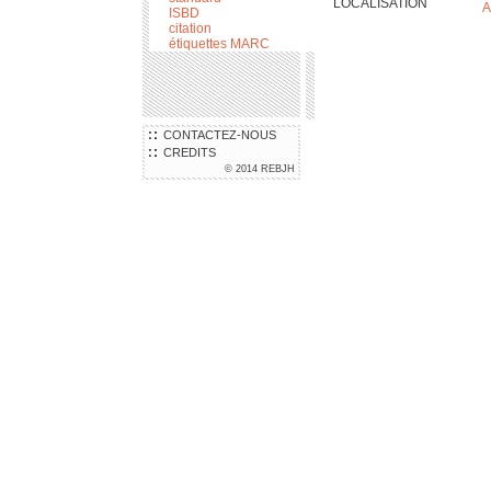
LOCALISATION
A
ISBD
citation
étiquettes MARC
CONTACTEZ-NOUS
CREDITS
© 2014 REBJH