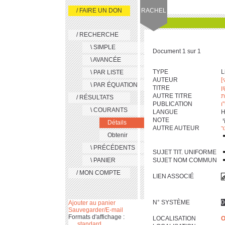
/ FAIRE UN DON
RACHEL
/ RECHERCHE
\ SIMPLE
Document 1 sur 1
\ AVANCÉE
TYPE
L
\ PAR LISTE
AUTEUR
י
\ PAR ÉQUATION
TITRE
ן
AUTRE TITRE
ת
/ RÉSULTATS
PUBLICATION
ו
\ COURANTS
LANGUE
H
NOTE
Détails
AUTRE AUTEUR
ר
Obtenir
\ PRÉCÉDENTS
SUJET TIT. UNIFORME
\ PANIER
SUJET NOM COMMUN
/ MON COMPTE
LIEN ASSOCIÉ
N° SYSTÈME
0
Ajouter au panier
Sauvegarder/E-mail
Formats d'affichage :
LOCALISATION
O
standard