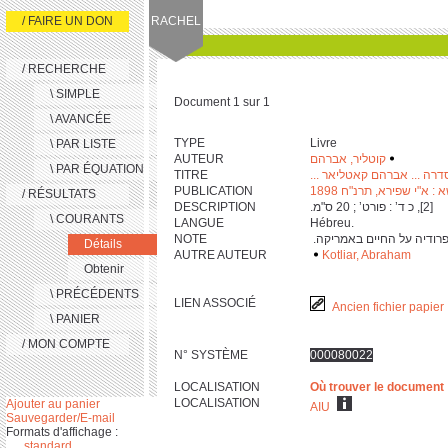
/ FAIRE UN DON
RACHEL
/ RECHERCHE
\ SIMPLE
Document 1 sur 1
\ AVANCÉE
TYPE
Livre
\ PAR LISTE
AUTEUR
קוטליר, אברהם
‫
‬
\ PAR ÉQUATION
TITRE
וסדרה ... אברהם קאטליאר
PUBLICATION
 : א"י שפירא, תרנ"ח 1898
/ RÉSULTATS
DESCRIPTION
‫ [‎2], כ ד’ : פורט’ ; ‎2‎0 ס"מ. ‬
\ COURANTS
LANGUE
Hébreu.
NOTE
Détails
AUTRE AUTEUR
Kotliar, Abraham
Obtenir
\ PRÉCÉDENTS
LIEN ASSOCIÉ
Ancien fichier papier
\ PANIER
/ MON COMPTE
N° SYSTÈME
000080022
LOCALISATION
Où trouver le document
LOCALISATION
Ajouter au panier
AIU
Sauvegarder/E-mail
Formats d'affichage :
standard