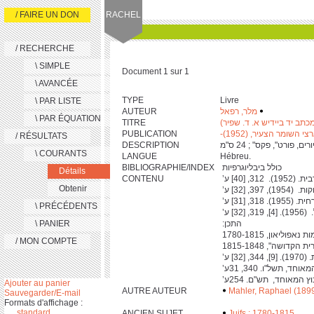
/ FAIRE UN DON
RACHEL
/ RECHERCHE
\ SIMPLE
Document 1 sur 1
\ AVANCÉE
TYPE
Livre
\ PAR LISTE
‬
‫
מלר, רפאל
AUTEUR
\ PAR ÉQUATION
תב יד ביידיש א. ד. שפיר)
TITRE
השומר הצעיר, (1952)-
PUBLICATION
/ RÉSULTATS
DESCRIPTION
\ COURANTS
LANGUE
Hébreu.
‫ כולל ביבליוגרפיות ‬
BIBLIOGRAPHIE/INDEX
Détails
CONTENU
Obtenir
\ PRÉCÉDENTS
‫ התכן: ‬
\ PANIER
/ MON COMPTE
Ajouter au panier
AUTRE AUTEUR
Mahler, Raphael (189
Sauvegarder/E-mail
Formats d'affichage :
standard
ANCIEN SUJET
Juifs : 1780-1815