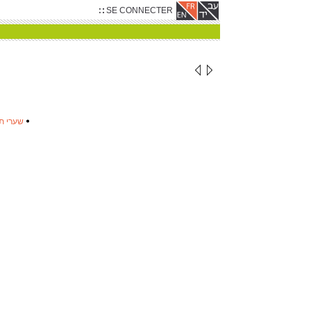
SE CONNECTER
שערי...
‫
‬