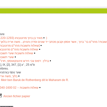
ivre
‫
מאיר בן ברוך מרוטנבורג (1220-1293 ‬)
‬
 תשובות / מהר"ם בר’ ברוך ; אשר אספן וקבצן מכתבי יד שונים וסדרן והגיהן... משה אריה בלא
שאלות ותשובות מהר"ם מרוטנבורג]
‫
‬
שאלות ותשובות מהר"ם מרוטנבור
‫
‬
שאלות ותשובות שערי תשובו
‫
‬
שערי תשובו
‫
‬
ברלין : דפוס צבי הירש איטצקאווסקי, תרנ"
‫
‬
[‎1], IX, [‎2], ‎3‎4‎7, [‎1] ע’ ; ‎2‎5 ס"מ
ébreu.
‫ שער נוסף בגרמנית ‬
בלוך, משה ארי
‫
‬
Meir ben Baruk de Rothenberg dit le Maharam de R.
שאלות ותשובות -- 02 1040-1600
‫
‬
Ancien fichier papier