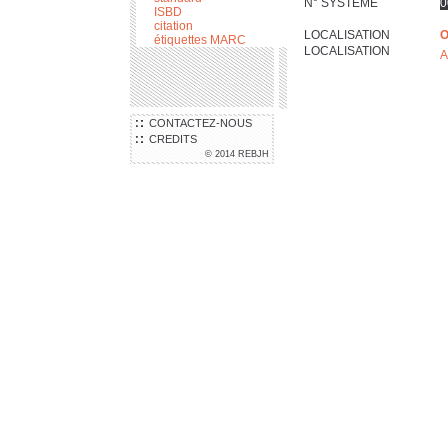
N° SYSTÈME
0
ISBD
citation
LOCALISATION
O
étiquettes MARC
LOCALISATION
A
CONTACTEZ-NOUS
CREDITS
© 2014 REBJH