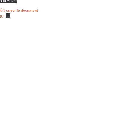
00079189
ù trouver le document
IU