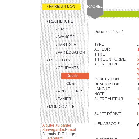
/ FAIRE UN DON
RACHEL
/ RECHERCHE
\ SIMPLE
Document 1 sur 1
\ AVANCÉE
TYPE
L
\ PAR LISTE
AUTEUR
\ PAR ÉQUATION
TITRE
ך
TITRE UNIFORME
[
/ RÉSULTATS
AUTRE TITRE
ג
\ COURANTS
ת
ת
Détails
PUBLICATION
א
Obtenir
DESCRIPTION
LANGUE
H
\ PRÉCÉDENTS
NOTE
\ PANIER
AUTRE AUTEUR
ה
/ MON COMPTE
SUJET DÉRIVÉ
LIEN ASSOCIÉ
Ajouter au panier
Sauvegarder/E-mail
Formats d'affichage :
standard